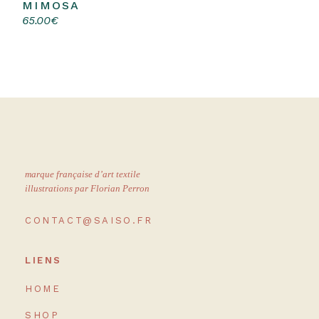
MIMOSA
Choix des options
Ce
65.00
€
produit
a
plusieurs
variations.
Les
options
peuvent
être
choisies
sur
la
page
du
produit
marque française d’art textile
illustrations par Florian Perron
CONTACT@SAISO.FR
LIENS
HOME
SHOP