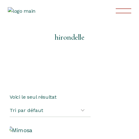
Skip
to
the
content
hirondelle
Voici le seul résultat