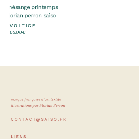
VOLTIGE
Choix des options
Ce
65.00
€
produit
a
plusieurs
variations.
Les
options
peuvent
être
choisies
sur
la
page
du
produit
marque française d’art textile
illustrations par Florian Perron
CONTACT@SAISO.FR
LIENS