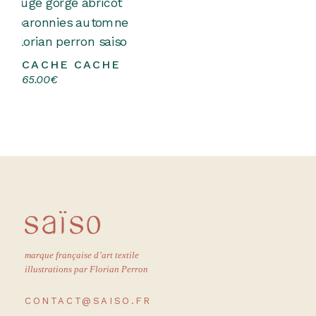
CACHE CACHE
Choix des options
Ce
65.00
€
produit
a
plusieurs
variations.
Les
options
peuvent
être
choisies
sur
la
page
du
produit
marque française d’art textile
illustrations par Florian Perron
CONTACT@SAISO.FR